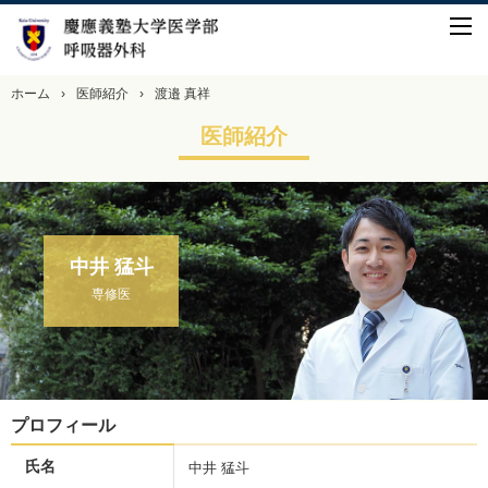
ホーム
›
医師紹介
›
渡邉 真祥
医師紹介
中井 猛斗
専修医
プロフィール
氏名
中井 猛斗