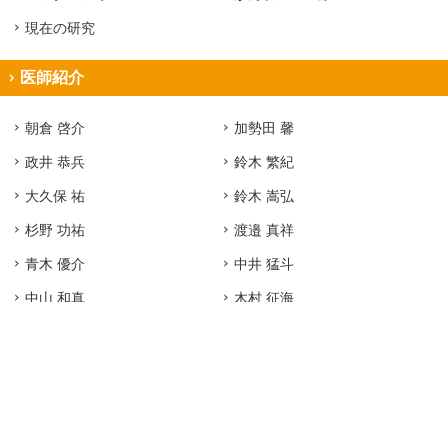
現在の研究
医師紹介
朝倉 啓介
加勢田 馨
政井 恭兵
鈴木 繁紀
大久保 祐
鈴木 嵩弘
杉野 功祐
渡邉 真祥
青木 優介
中井 猛斗
中山 和真
木村 征海
寄森 駿
神谷 侑樹
上田 裕貴
スペシャルコンテンツ